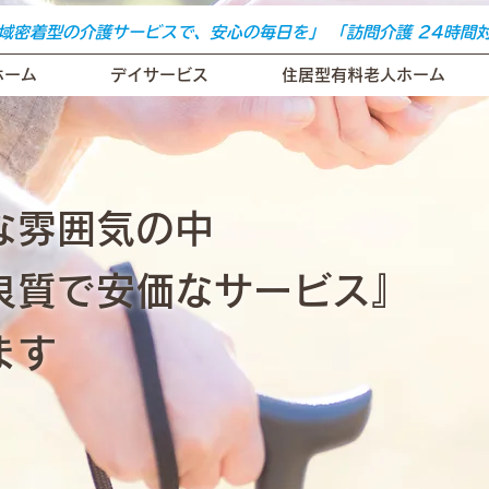
域密着型の介護サービスで、安心の毎日を」 「訪問介護 24時間
ホーム
デイサービス
住居型有料老人ホーム
な雰囲気の中
良質で安価なサービス』
ます